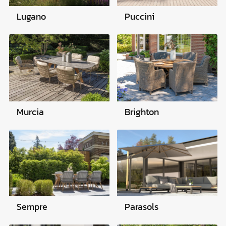
Lugano
Puccini
Murcia
Brighton
Parasols
Sempre