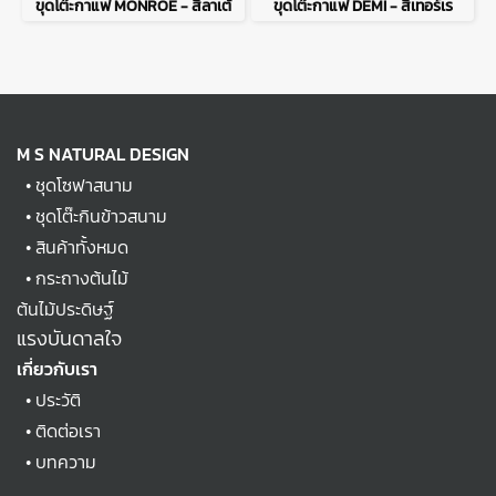
ขุดโต๊ะกาแฟ MONROE - สีลาเต้
ขุดโต๊ะกาแฟ DEMI - สีเทอร์เร
M S NATURAL DESIGN
•
ชุดโซฟาสนาม
•
ชุดโต๊ะกินข้าวสนาม
•
สินค้าทั้งหมด
•
กระถางต้นไม้
ต้นไม้ประดิษฐ์
แรงบันดาลใจ
เกี่ยวกับเรา
•
ประวัติ
•
ติดต่อเรา
•
บทความ