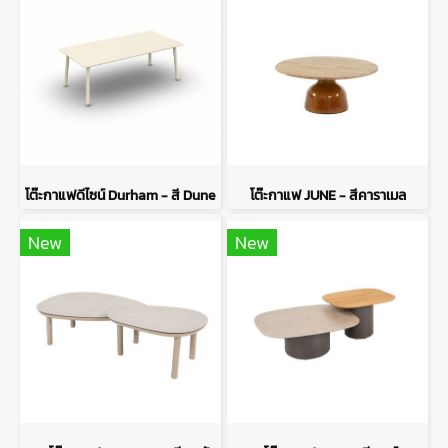
โต๊ะกาแฟดีไซน์ Durham - สี Dune
โต๊ะกาแฟ JUNE - สีคาราเมล
New
New