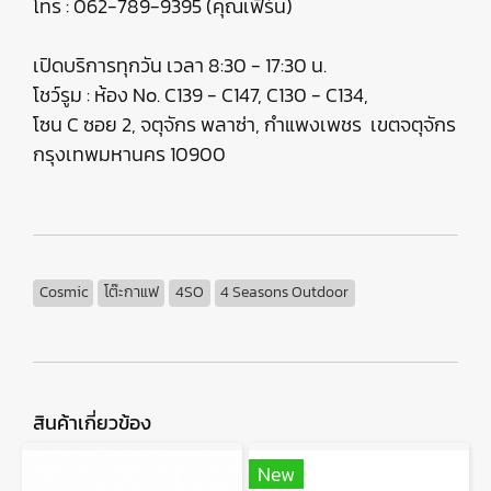
โทร : 062-789-9395 (คุณเฟิร์น)
เปิดบริการทุกวัน เวลา 8:30 - 17:30 น.
โชว์รูม : ห้อง No. C139 - C147, C130 - C134,
โซน C ซอย 2, จตุจักร พลาซ่า, กำแพงเพชร เขตจตุจักร
กรุงเทพมหานคร 10900
Cosmic
โต๊ะกาแฟ
4SO
4 Seasons Outdoor
สินค้าเกี่ยวข้อง
New