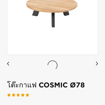
โต๊ะกาแฟ COSMIC Ø78