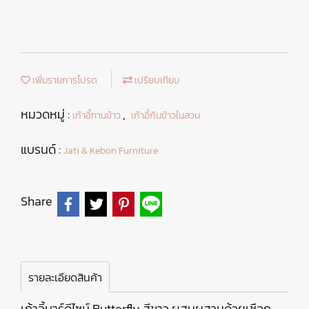
เพิ่มรายการโปรด
เปรียบเทียบ
หมวดหมู่ :
,
เก้าอี้ทานข้าว
เก้าอี้กินข้าวในสวน
แบรนด์ :
Jati & Kebon Furniture
Share
รายละเอียดสินค้า
เก้าอี้บาร์ดีไซน์ Butterfly สีขาว ผสมผสานด้วยเชือก