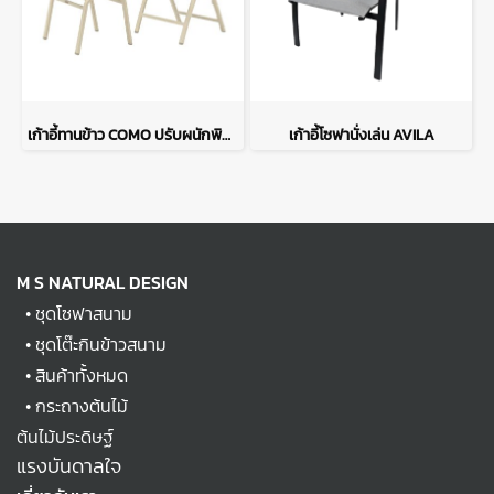
เก้าอี้ทานข้าว COMO ปรับผนักพิงได้พร้อมที่วางเท้า - สีมอคค่า
เก้าอี้โซฟานั่งเล่น AVILA
M S NATURAL DESIGN
•
ชุดโซฟาสนาม
•
ชุดโต๊ะกินข้าวสนาม
•
สินค้าทั้งหมด
•
กระถางต้นไม้
ต้นไม้ประดิษฐ์
แรงบันดาลใจ