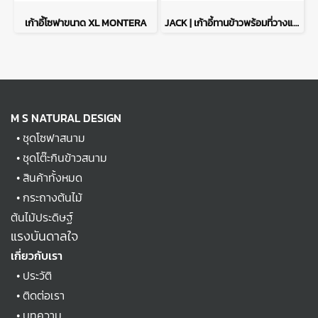
เก้าอี้โซฟาขนาด XL MONTERA
JACK | เก้าอี้ทานข้าวพร้อมที่วางแขน - สี Mocha
M S NATURAL DESIGN
•
ชุดโซฟาสนาม
•
ชุดโต๊ะกินข้าวสนาม
•
สินค้าทั้งหมด
•
กระถางต้นไม้
ต้นไม้ประดิษฐ์
แรงบันดาลใจ
เกี่ยวกับเรา
•
ประวัติ
•
ติดต่อเรา
•
บทความ