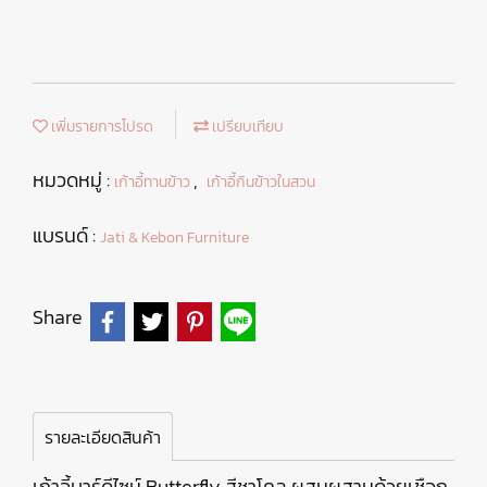
เพิ่มรายการโปรด
เปรียบเทียบ
หมวดหมู่ :
,
เก้าอี้ทานข้าว
เก้าอี้กินข้าวในสวน
แบรนด์ :
Jati & Kebon Furniture
Share
รายละเอียดสินค้า
เก้าอี้บาร์ดีไซน์ Butterfly สีชาโคล ผสมผสานด้วยเชือก